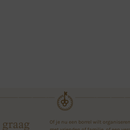
Of je nu een borrel wilt organiseren
 graag
met vrienden of familie, of een ve