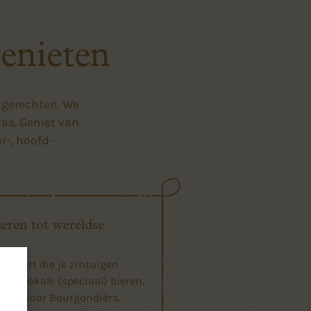
enieten
 gerechten. We
las. Geniet van
r-, hoofd-
ieren tot wereldse
jnkaart die je zintuigen
t van lokale (speciaal) bieren,
r en voor Bourgondiërs.