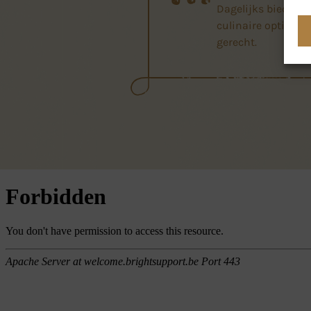
Dagelijks bieden 
culinaire opties, v
gerecht.