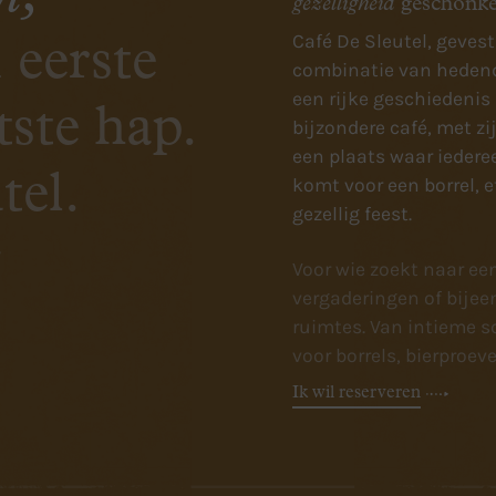
gezelligheid
geschonk
Café De Sleutel, geves
 eerste
combinatie van hedend
een rijke geschiedenis 
tste hap.
bijzondere café, met z
een plaats waar iederee
tel.
komt voor een borrel, e
gezellig feest.
T
Voor wie zoekt naar een
vergaderingen of bijee
ruimtes. Van intieme sc
voor borrels, bierproeve
Ik wil reserveren