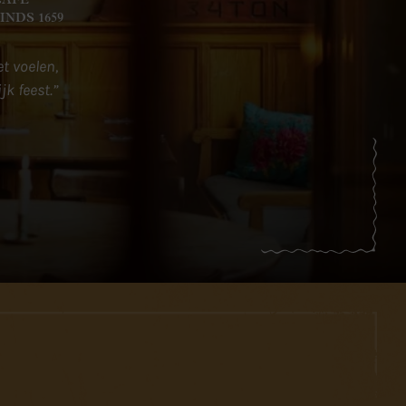
t voelen,
jk feest.”