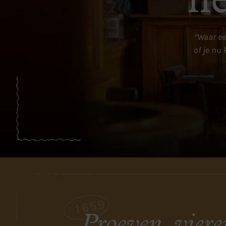
h
“Waar ee
of je nu 
Proeven, viere