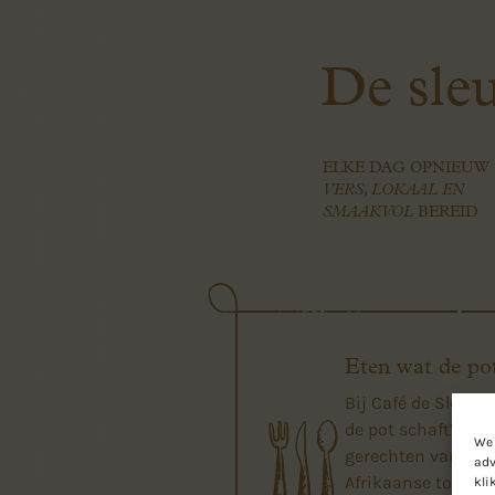
De sleu
ELKE DAG OPNIEUW
VERS, LOKAAL EN
SMAAKVOL
BEREID
Eten wat de pot
Bij Café de Sleutel
de pot schaft’ con
We 
gerechten van de 
adv
Afrikaanse tot de 
kli