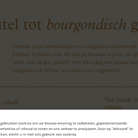
tel tot
bourgondisch
g
Ontdek onze borrelhappen en dagelijks wisselende
hebben 11 bieren van de tap en diverse wijnen per g
‘eten wat de pot schaft’ met elke dag een ander voo
(vegetarisch of met vis/vlees) en nagerecht.
Van lokale b
 schaft
wijnen.
 hanteren we het ‘eet wat
Een bier- en wi
cept. Variërende
gebruiken cookies om uw browse-ervaring te verbeteren, gepersonaliseerde
prikkelt. Genie
Europese, Noord-
ertenties of inhoud te tonen en ons verkeer te analyseren. Door op "Akkoord" te
gebrouwen doo
Aziatische keuken.
kken, stemt u in met ons gebruik van cookies.