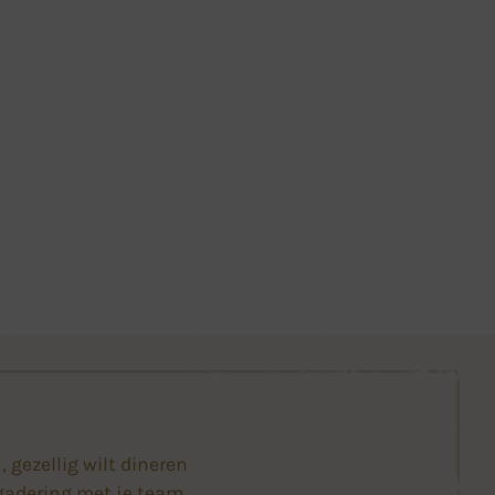
, gezellig wilt dineren
rgadering met je team