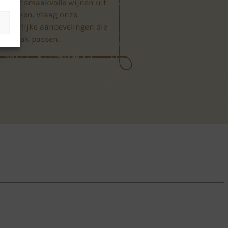
 biedt smaakvolle wijnen uit
nstreken. Vraag onze
m heerlijke aanbevelingen die
uw smaak passen.