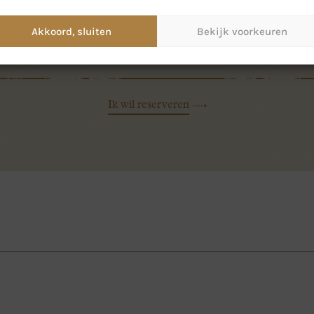
Wijn &
Onze wijnkaart
we twee verrassende
bierkaart
de bekende wij
lees- of een vegetarisch
Akkoord, sluiten
Bekijk voorkeuren
specialisten o
perfect bij jo
Ik wil reserveren